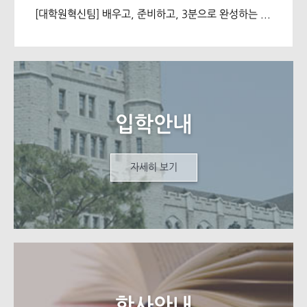
BiologyUniversity of Toronto, Canada • 요약문: The
[대학원혁신팀] 배우고, 준비하고, 3분으로 완성하는 나의 연구, 제 2회 K-3MT 참가자 모집
phytopathogen Pseudomonas syringae must enter the
leaf interior through natural openings such as stomata
to cause disease. Plants restrict pathogen entry into
the leaf through non-self recognition-driven stomatal
closure. Pseudomonas syringae counters this stomatal
immunity by deploying a range of toxins and
effectors. I will present evidence that stomatal
immunity in Arabidopsis thaliana is reinforced upon
recognition of the ubiquitous P. syringae type III
effector AvrE1 by the resistance protein CAR1. CAR1
입학안내
expression is enriched in guard cells, and its activation
prolongs the effective duration of stomatal immunity.
CAR1 also prevents the invasion of leaf tissue by
natural isolates of P. syringae, demonstrating that
자세히 보기
stomatal immunity provides a broadly significant
barrier to host accessibility by P. syringae that carry
the conserved effector AvrE1.
학사안내