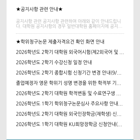
★공지사항 관련 안내★
공지사항 관련 공지사항 관련하여 아래와 같이 안내드립니
다. 대학원 공지사항의 경우 일반대학원 홈페이지에 공지되
고있습니다. 학과 홈페이지에도 공지글을 게시하고 있으나,
일반대학원에서 확인 후 학과 홈페이지에서 2차 확인해주시
기 바랍니다. 일반대학원 홈페이지 :
★학위청구논문 제출자격요건 확인 화면 안내
https://graduate.korea.ac.kr/
2026학년도 2학기 대학원 외국어시험(제2외국어 및 한국어) 접수(응시료 납부 기간 변경)
2026학년도 2학기 수강신청 일정 안내
2026학년도 2학기 종합시험 신청기간 변경 안내(9/2(수)~ 9/4(금)까지)
졸업예정자 영문 학위기 성명 변경을 위한 학적부 기재사항 정정원 제출 안내
2026학년도 2학기 대학원 학적변동 및 수료연구생 등록 안내
2026학년도 1학기 학위청구논문심사 주요사항 안내(~7/20 16:00까지)
2026학년도 2학기 대학원 외국인장학금(재학생) 신청 안내
2026학년도 1학기 대학원 KU희망장학금 신청안내(~7/1)