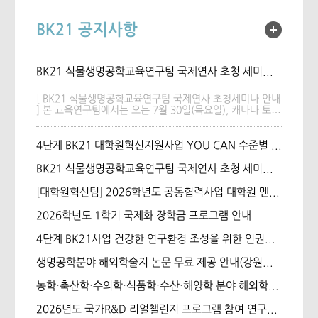
BK21 공지사항
BK21 식물생명공학교육연구팀 국제연사 초청 세미나(26.07.30)
[ BK21 식물생명공학교육연구팀 국제연사 초청세미나 안내
] 본 교육연구팀에서는 오는 7월 30일(목요일), 캐나다 토론
토 대학교의 Prof. Darrell Desveaux 를 초청하여 아래와
같이 세미나를 개최하고자 합니다. 'Effector-triggered
Stomatal Immunity Prevents Leaf Invasion by Bacterial
4단계 BK21 대학원혁신지원사업 YOU CAN 수준별 R 코딩(비교과 프로그램)
Pathogens'를 주제로 강연이 진행됩니다. Desveaux 교수
님은 토론토 대학교 세포·시스템 생물학과(Department of
BK21 식물생명공학교육연구팀 국제연사 초청 세미나(26.7.13)
Cell & Systems Biology) 소속으로, 식물 병원균인 세균성
병원체(Pseudomonas syringae)가 기공을 통해 잎 내부로
[대학원혁신팀] 2026학년도 공동협력사업 대학원 멘토-멘티 프로그램 멘토 모집
침투하는 것을 식물이 어떻게 방어하는지(기공 면역)에 대한
연구 성과를 공유할 예정입니다. 특히 애기장대
2026학년도 1학기 국제화 장학금 프로그램 안내
(Arabidopsis thaliana)에서 저항성 단백질 CAR1이 병원균
의 이펙터(AvrE1)를 인식하여 기공 면역의 유효 기간을 연
4단계 BK21사업 건강한 연구환경 조성을 위한 인권침해 예방교육 의무 수강 안내
장하고 잎 조직 침투를 방어하는 메커니즘을 소개합니다. 식
물 생명공학 및 병원균 방어 면역 메커니즘에 관심 있는 구
생명공학분야 해외학술지 논문 무료 제공 안내(강원대학교)
성원 여러분의 많은 참여 부탁드립니다. • 주제: Effector-
triggered Stomatal Immunity Prevents Leaf Invasion
농학·축산학·수의학·식품학·수산·해양학 분야 해외학술지 논문 무료 제공 안내(전북대학교)
by Bacterial Pathogens • 일시: 2026년 7월 30일(목) pm
4:00 • 장소: 생명과학관 서관 335호 • 초청연사: Prof.
2026년도 국가R&D 리얼챌린지 프로그램 참여 연구팀 모집 안내
Darrell Desveaux Department of Cell & Systems